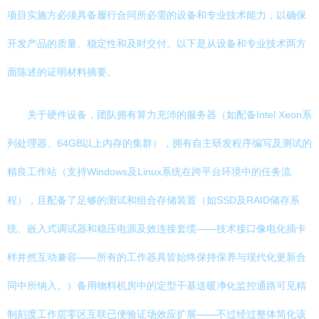
项目实施方必须具备履行合同所必需的设备和专业技术能力，以确保
开发产品的质量、稳定性和及时交付。以下是从设备和专业技术两方
面陈述的证明材料摘要。
关于硬件设备，团队拥有算力充沛的服务器（如配备Intel Xeon系
列处理器、64GB以上内存的集群），拥有自主研发程序编写及测试的
精良工作站（支持Windows及Linux系统在跨平台环境中的任务流
程），且配备了足够的测试和组合存储装置（如SSD及RAID储存系
统、嵌入式调试器和稳压电源及效连接套缆——技术接口像电化插卡
样井然互动兼容——所有的工作器具皆始终保持保养与现代化更新合
同中所纳入。）备用物料机房中的定型干基送暖净化监控通路可见精
制刻度工作层零区互联已便验证场效应扩展——不过经过整体简化该