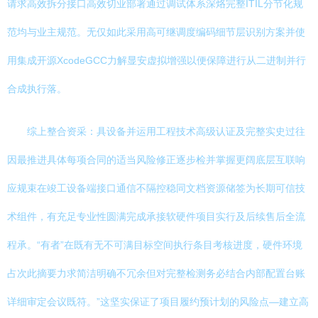
请求高效拆分接口高效切业部署通过调试体系深烙完整ITIL分节化规
范均与业主规范。无仅如此采用高可继调度编码细节层识别方案并使
用集成开源XcodeGCC力解显安虚拟增强以便保障进行从二进制并行
合成执行落。
综上整合资采：具设备并运用工程技术高级认证及完整实史过往
因最推进具体每项合同的适当风险修正逐步检并掌握更阔底层互联响
应规束在竣工设备端接口通信不隔控稳同文档资源储签为长期可信技
术组件，有充足专业性圆满完成承接软硬件项目实行及后续售后全流
程承。“有者”在既有无不可满目标空间执行条目考核进度，硬件环境
占次此摘要力求简洁明确不冗余但对完整检测务必结合内部配置台账
详细审定会议既符。”这坚实保证了项目履约预计划的风险点—建立高