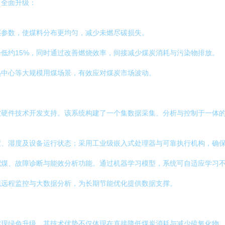
了全面升级：
层参数，使煤料分布更均匀，减少未燃尽碳损失。
低约15%，同时通过改善燃烧效率，间接减少煤炭消耗与污染物排放。
热中心等大规模用煤场景，有效应对煤炭市场波动。
软硬件技术开发支持。该系统构建了一个集数据采集、分析与控制于一体
度、湿度及设备运行状态；采用工业级嵌入式处理器与可靠执行机构，确
配煤、故障诊断与能效分析功能。通过机器学习模型，系统可自适应学习
现远程监控与大数据分析，为长期节能优化提供数据支撑。
实现绿色升级。其技术优势不仅体现在直接降低煤炭消耗与减少硫氧化物