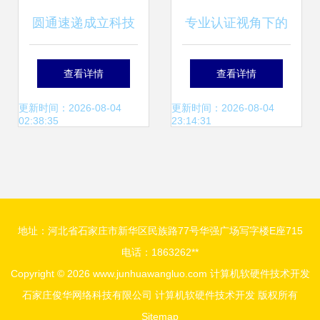
圆通速递成立科技
专业认证视角下的
公司，加码AI基础
C++课程教与学 计
查看详情
查看详情
软件与计算机软硬
算机软硬件技术开
更新时间：2026-08-04
更新时间：2026-08-04
02:38:35
23:14:31
件技术研发
发的教学大纲设计
地址：河北省石家庄市新华区民族路77号华强广场写字楼E座715
电话：1863262**
Copyright © 2026
www.junhuawangluo.com
计算机软硬件技术开发
石家庄俊华网络科技有限公司
计算机软硬件技术开发
版权所有
Sitemap